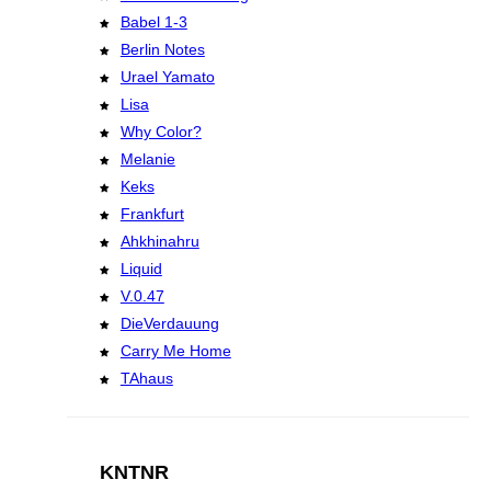
Babel 1-3
Berlin Notes
Urael Yamato
Lisa
Why Color?
Melanie
Keks
Frankfurt
Ahkhinahru
Liquid
V.0.47
DieVerdauung
Carry Me Home
TAhaus
KNTNR