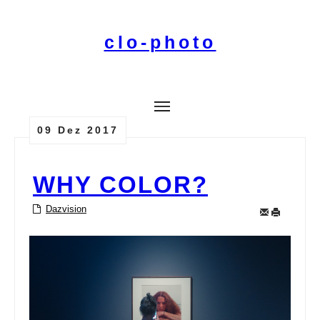
clo-photo
HOME
EVENTS
09 Dez 2017
KONTAINER
WHY COLOR?
Dazvision
KONTAK+
DAZVISION
PIXELFED