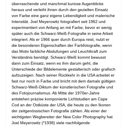
überraschende und manchmal kuriose Augenblicke
heraus und verleiht ihnen durch den gezielten Einsatz
von Farbe eine ganz eigene Lebendigkeit und malerische
Intensität. Joel Meyerowitz fotografiert seit 1962 und
experimentiert von Anfang an mit Farbe, bevor er wenig
später auch die Schwarz-Weiß-Fotografie in seine Arbeit
integriert. Als er 1966 quer durch Europa reist, nutzt er
die besonderen Eigenschaften der Farbfotografie, wenn
das Motiv farbliche Abstufungen und Leuchtkraft zum
Verständnis benötigt. Schwarz-Weiß kommt bewusst
dann zum Einsatz, wenn es ihm darum geht, die
Unterschiede der Bildelemente gestalterisch oder grafisch
aufzuzeigen. Nach seiner Rückkehr in die USA arbeitet er
fast nur noch in Farbe und bricht mit dem damals gültigen
Schwarz-Weiß-Diktum der künstlerischen Fotografie und
des Fotojournalismus. Ab Mitte der 1970er-Jahre
entstehen präzise komponierte Lichtstudien am Cape
Cod an der Ostküste der USA, die heute zu den Ikonen
der zeitgenössischen Fotografie zählen. Als einer der
wichtigsten Wegbereiter der New Color Photography hat
Joel Meyerowitz (*1938) viele nachfolgende